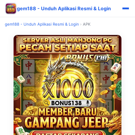
gem188 - Unduh Aplikasi Resmi & Login
gem188 - Unduh Aplikasi Resmi & Login
›
APK