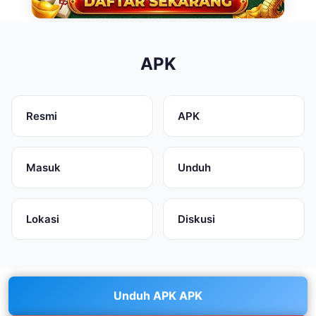
APK
Resmi
APK
Masuk
Unduh
Lokasi
Diskusi
Unduh APK APK