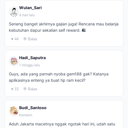
Wulan_Sari
4 hari lalu
Seneng banget akhirnya gajian juga! Rencana mau belanja
kebutuhan dapur sekalian self reward. 🛍️
♥ 44
💬 Balas
Hadi_Saputra
1 minggu lalu
Guys, ada yang pernah nyoba gem188 gak? Katanya
aplikasinya enteng ya buat hp ram kecil?
♥ 15
💬 Balas
Budi_Santoso
Kemarin
Aduh Jakarta macetnya nggak ngotak hari ini, udah satu