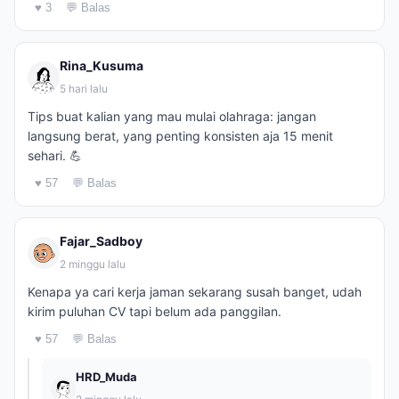
♥ 3
💬 Balas
Rina_Kusuma
5 hari lalu
Tips buat kalian yang mau mulai olahraga: jangan
langsung berat, yang penting konsisten aja 15 menit
sehari. 💪
♥ 57
💬 Balas
Fajar_Sadboy
2 minggu lalu
Kenapa ya cari kerja jaman sekarang susah banget, udah
kirim puluhan CV tapi belum ada panggilan.
♥ 57
💬 Balas
HRD_Muda