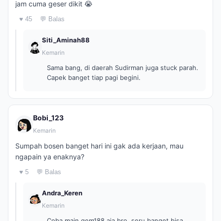
jam cuma geser dikit 😭
♥ 45
💬 Balas
Siti_Aminah88
Kemarin
Sama bang, di daerah Sudirman juga stuck parah.
Capek banget tiap pagi begini.
Bobi_123
Kemarin
Sumpah bosen banget hari ini gak ada kerjaan, mau
ngapain ya enaknya?
♥ 5
💬 Balas
Andra_Keren
Kemarin
Coba main gem188 aja bro, seru banget bisa