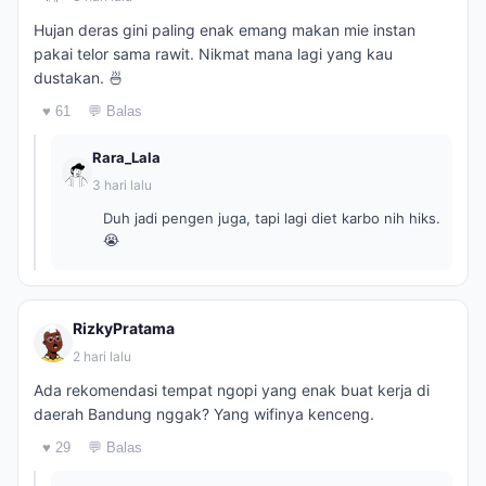
Hujan deras gini paling enak emang makan mie instan
pakai telor sama rawit. Nikmat mana lagi yang kau
dustakan. 🍜
♥ 61
💬 Balas
Rara_Lala
3 hari lalu
Duh jadi pengen juga, tapi lagi diet karbo nih hiks.
😭
RizkyPratama
2 hari lalu
Ada rekomendasi tempat ngopi yang enak buat kerja di
daerah Bandung nggak? Yang wifinya kenceng.
♥ 29
💬 Balas