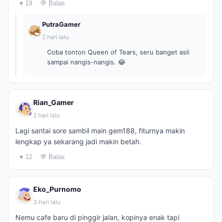
♥ 19
💬 Balas
PutraGamer
2 hari lalu
Coba tonton Queen of Tears, seru banget asli
sampai nangis-nangis. 😂
Rian_Gamer
2 hari lalu
Lagi santai sore sambil main gem188, fiturnya makin
lengkap ya sekarang jadi makin betah.
♥ 12
💬 Balas
Eko_Purnomo
3 hari lalu
Nemu cafe baru di pinggir jalan, kopinya enak tapi