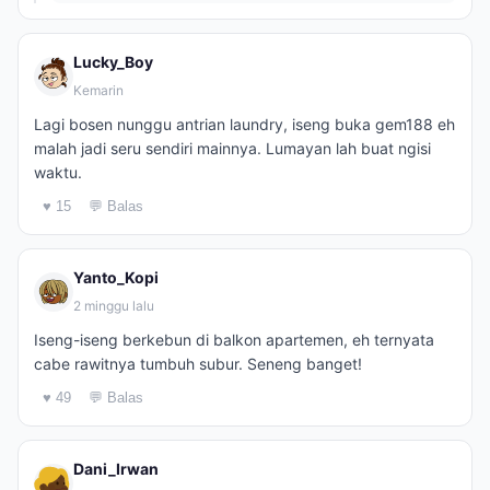
Lucky_Boy
Kemarin
Lagi bosen nunggu antrian laundry, iseng buka gem188 eh
malah jadi seru sendiri mainnya. Lumayan lah buat ngisi
waktu.
♥ 15
💬 Balas
Yanto_Kopi
2 minggu lalu
Iseng-iseng berkebun di balkon apartemen, eh ternyata
cabe rawitnya tumbuh subur. Seneng banget!
♥ 49
💬 Balas
Dani_Irwan