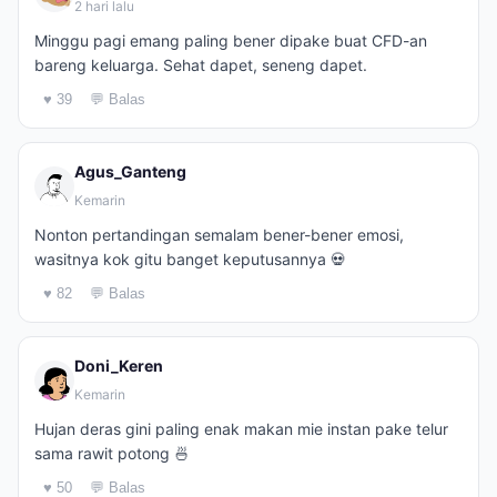
2 hari lalu
Minggu pagi emang paling bener dipake buat CFD-an
bareng keluarga. Sehat dapet, seneng dapet.
♥ 39
💬 Balas
Agus_Ganteng
Kemarin
Nonton pertandingan semalam bener-bener emosi,
wasitnya kok gitu banget keputusannya 💀
♥ 82
💬 Balas
Doni_Keren
Kemarin
Hujan deras gini paling enak makan mie instan pake telur
sama rawit potong 🍜
♥ 50
💬 Balas