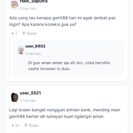
Hadi_Saputra
5 hari lalu
Ada yang tau kenapa gem188 hari ini agak lambat pas
login? Apa karena koneksi gue ya?
♥ 7
💬 Balas
user_9902
5 hari lalu
Di gue aman-aman aja sih bro, coba bersihin
cache browser lo dulu.
user_5521
3 hari lalu
Lagi bosen banget nungguin antrian bank, mending main
gem188 bentar sih lumayan buat ngilangin jenuh.
♥ 16
💬 Balas