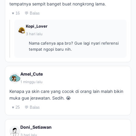
tempatnya sempit banget buat nongkrong lama.
♥ 16
💬 Balas
Kopi_Lover
3 hari lalu
Nama cafenya apa bro? Gue lagi nyari referensi
tempat ngopi baru nih.
Amel_Cute
1 minggu lalu
Kenapa ya skin care yang cocok di orang lain malah bikin
muka gue jerawatan. Sedih. 😭
♥ 25
💬 Balas
Doni_Setiawan
3 hari lalu