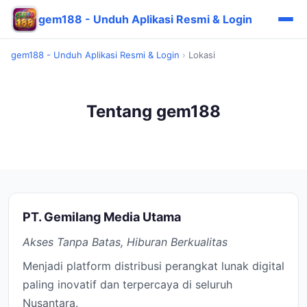
gem188 - Unduh Aplikasi Resmi & Login
gem188 - Unduh Aplikasi Resmi & Login
›
Lokasi
Tentang gem188
PT. Gemilang Media Utama
Akses Tanpa Batas, Hiburan Berkualitas
Menjadi platform distribusi perangkat lunak digital
paling inovatif dan terpercaya di seluruh
Nusantara.