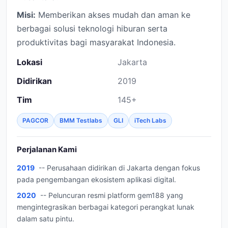
Misi:
Memberikan akses mudah dan aman ke
berbagai solusi teknologi hiburan serta
produktivitas bagi masyarakat Indonesia.
Lokasi
Jakarta
Didirikan
2019
Tim
145+
PAGCOR
BMM Testlabs
GLI
iTech Labs
Perjalanan Kami
2019
-- Perusahaan didirikan di Jakarta dengan fokus
pada pengembangan ekosistem aplikasi digital.
2020
-- Peluncuran resmi platform gem188 yang
mengintegrasikan berbagai kategori perangkat lunak
dalam satu pintu.