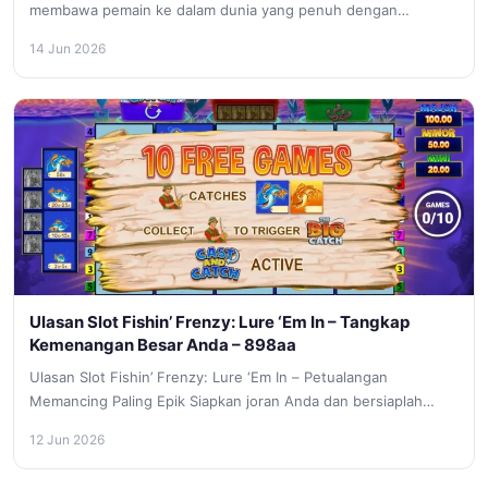
membawa pemain ke dalam dunia yang penuh dengan
keajaiban alam dan mitologi kuno....
14 Jun 2026
Ulasan Slot Fishin’ Frenzy: Lure ‘Em In – Tangkap
Kemenangan Besar Anda – 898aa
Ulasan Slot Fishin’ Frenzy: Lure ‘Em In – Petualangan
Memancing Paling Epik Siapkan joran Anda dan bersiaplah
untuk 898aa terjun...
12 Jun 2026