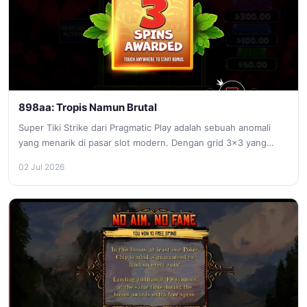
898aa: Tropis Namun Brutal
Super Tiki Strike dari Pragmatic Play adalah sebuah anomali
yang menarik di pasar slot modern. Dengan grid 3×3 yang
tampak...
02 Jul 2026