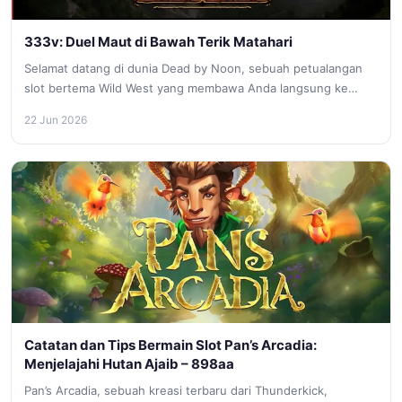
333v: Duel Maut di Bawah Terik Matahari
Selamat datang di dunia Dead by Noon, sebuah petualangan
slot bertema Wild West yang membawa Anda langsung ke
tengah duel...
22 Jun 2026
Catatan dan Tips Bermain Slot Pan’s Arcadia:
Menjelajahi Hutan Ajaib – 898aa
Pan’s Arcadia, sebuah kreasi terbaru dari Thunderkick,