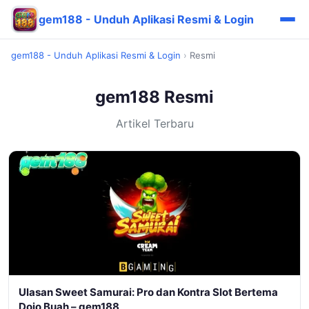
gem188 - Unduh Aplikasi Resmi & Login
gem188 - Unduh Aplikasi Resmi & Login
›
Resmi
gem188 Resmi
Artikel Terbaru
Ulasan Sweet Samurai: Pro dan Kontra Slot Bertema
Dojo Buah – gem188