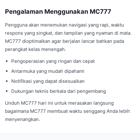
Pengalaman Menggunakan MC777
Pengguna akan menemukan navigasi yang rapi, waktu
respons yang singkat, dan tampilan yang nyaman di mata.
MC777 dioptimalkan agar berjalan lancar bahkan pada
perangkat kelas menengah.
Pengoperasian yang ringan dan cepat
Antarmuka yang mudah dipahami
Notifikasi yang dapat disesuaikan
Dukungan teknis berkala dari pengembang
Unduh MC777 hari ini untuk merasakan langsung
bagaimana MC777 membuat waktu senggang Anda lebih
menyenangkan.