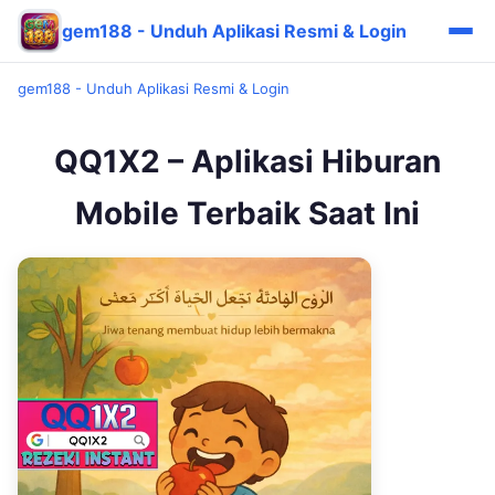
gem188 - Unduh Aplikasi Resmi & Login
gem188 - Unduh Aplikasi Resmi & Login
QQ1X2 – Aplikasi Hiburan
Mobile Terbaik Saat Ini