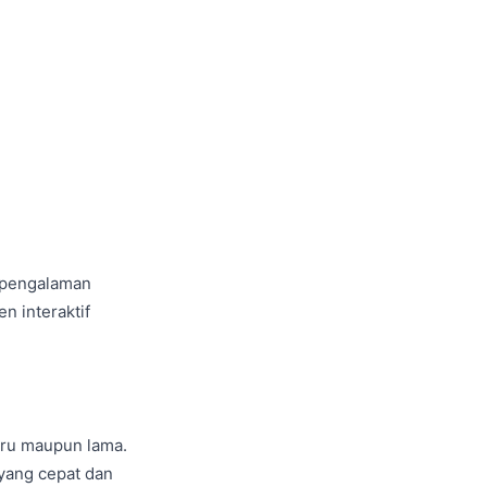
 pengalaman
 interaktif
aru maupun lama.
 yang cepat dan