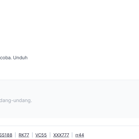
dicoba. Unduh
ndang-undang.
SS188
|
RK77
|
VC55
|
XXX777
|
rr44