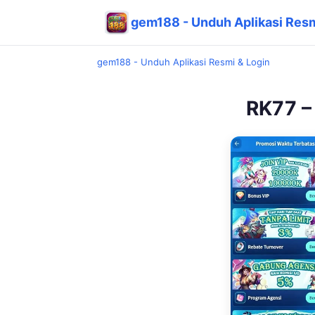
gem188 - Unduh Aplikasi Resm
gem188 - Unduh Aplikasi Resmi & Login
RK77 – 